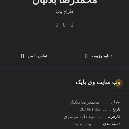
طراح وب
توسعه دهنده موبایل
فریلنسر
دانلود رزومه
تماس با من
برنامه نویس
برنامه نویس سرور
وب سایت وی بایک
برنامه نویس پایتون
محمدرضا بلانیان
طراح:
20/09/1402
تاریخ:
سید داود موسوی
کارفرما:
وب سایت
دسته بندی: