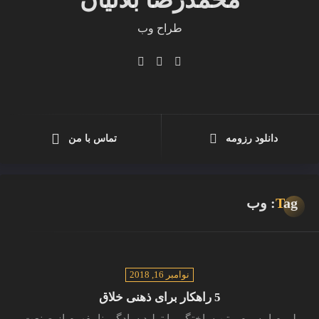
طراح وب
توسعه دهنده موبایل
فریلنسر
دانلود رزومه
تماس با من
برنامه نویس
برنامه نویس سرور
Tag: وب
برنامه نویس پایتون
نوامبر 16, 2018
5 راهکار برای ذهنی خلاق
لورم ایپسوم متن ساختگی با تولید سادگی نامفهوم از صنعت